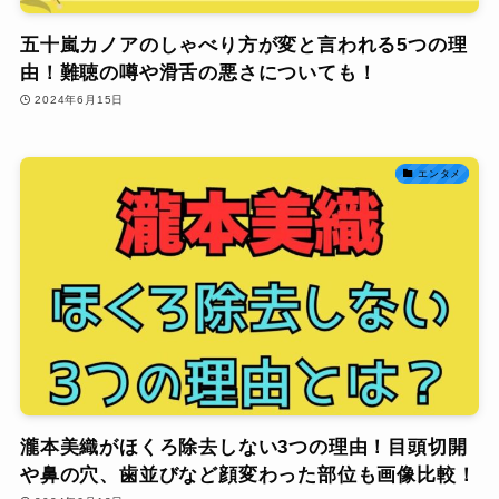
五十嵐カノアのしゃべり方が変と言われる5つの理
由！難聴の噂や滑舌の悪さについても！
2024年6月15日
エンタメ
瀧本美織がほくろ除去しない3つの理由！目頭切開
や鼻の穴、歯並びなど顔変わった部位も画像比較！