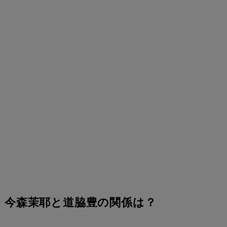
今森茉耶と道脇豊の関係は？