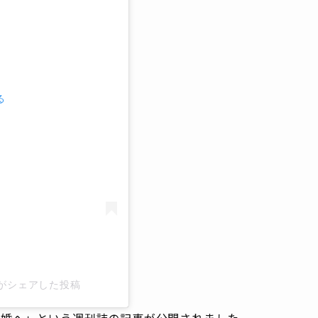
る
al)がシェアした投稿
「結婚へ」という週刊誌の記事が公開されました。