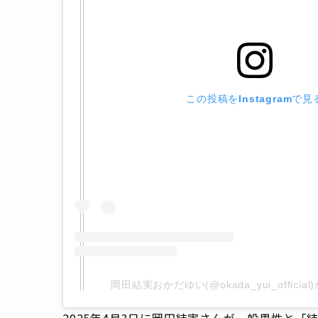
この投稿をInstagramで見
岡田結実おかだゆい(@okada_yui_offici
2025年4月3日に岡田結実さんが一般男性と