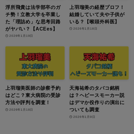
浮所飛貴は法学部卒のガ
上羽瑠美の経歴プロフ！
チ勢！立教大学を卒業し
結婚していて夫や子供が
た「理詰め」な思考回路
いる？【喉頭外科医】
がヤバい？【ACEes】
2026年1月18日
2026年1月19日
上羽瑠美医師の診察予約
天海祐希のタバコ銘柄
はどこ？東大病院の受診
は？ヘビースモーカー説
方法や評判を調査！
はデマか役作りの演出に
ついても調査
2026年1月18日
2026年1月9日